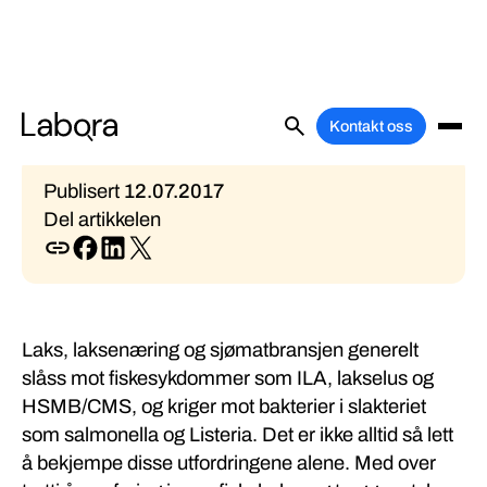
Alle liker en glad laks
Kontakt oss
Publisert
12
.
07
.
2017
Del artikkelen
Laks, laksenæring og sjømatbransjen generelt
slåss mot fiskesykdommer som ILA, lakselus og
HSMB/CMS, og kriger mot bakterier i slakteriet
som salmonella og Listeria. Det er ikke alltid så lett
å bekjempe disse utfordringene alene. Med over