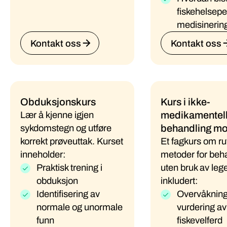
fiskehelsepe
medisinerin
Kontakt oss
Kontakt oss
Obduksjonskurs
Kurs i ikke-
medikamentel
Lær å kjenne igjen
behandling mo
sykdomstegn og utføre
korrekt prøveuttak. Kurset
Et fagkurs om ru
inneholder:
metoder for beh
Praktisk trening i
uten bruk av leg
obduksjon
inkludert:
Identifisering av
Overvåkning
normale og unormale
vurdering av
funn
fiskevelferd