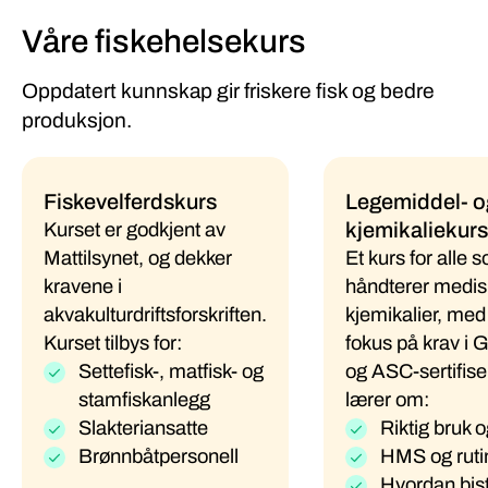
Våre fiskehelsekurs
Oppdatert kunnskap gir friskere fisk og bedre
produksjon.
Fiskevelferdskurs
Legemiddel- o
kjemikaliekurs
Kurset er godkjent av
Mattilsynet, og dekker
Et kurs for alle 
kravene i
håndterer medis
akvakulturdriftsforskriften.
kjemikalier, med
Kurset tilbys for:
fokus på krav i
Settefisk-, matfisk- og
og ASC-sertifise
stamfiskanlegg
lærer om:
Slakteriansatte
Riktig bruk o
Brønnbåtpersonell
HMS og ruti
Hvordan bis