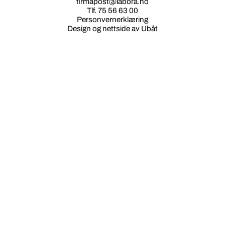
firmapost@labora.no
Tlf. 75 56 63 00
Personvernerklæring
Design og nettside av Ubåt