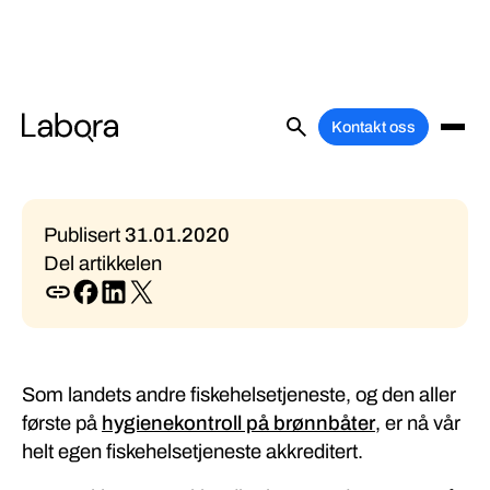
Vår fiskehelsetjeneste er
Kontakt oss
akkreditert!
Publisert
31
.
01
.
2020
Del artikkelen
Som landets andre fiskehelsetjeneste, og den aller
første på
hygienekontroll på brønnbåter
, er nå vår
helt egen fiskehelsetjeneste akkreditert.