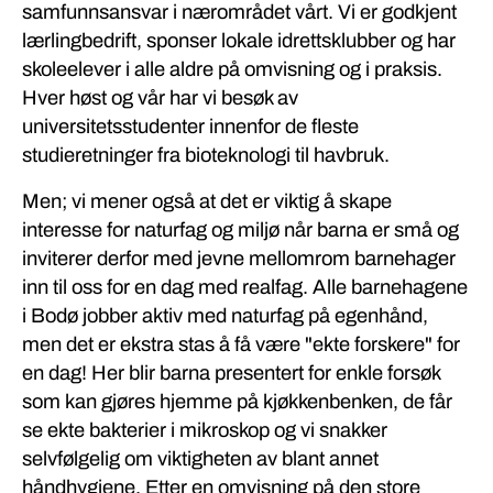
samfunnsansvar i nærområdet vårt. Vi er godkjent
lærlingbedrift, sponser lokale idrettsklubber og har
skoleelever i alle aldre på omvisning og i praksis.
Hver høst og vår har vi besøk av
universitetsstudenter innenfor de fleste
studieretninger fra bioteknologi til havbruk.
Men; vi mener også at det er viktig å skape
interesse for naturfag og miljø når barna er små og
inviterer derfor med jevne mellomrom barnehager
inn til oss for en dag med realfag. Alle barnehagene
i Bodø jobber aktiv med naturfag på egenhånd,
men det er ekstra stas å få være "ekte forskere" for
en dag! Her blir barna presentert for enkle forsøk
som kan gjøres hjemme på kjøkkenbenken, de får
se ekte bakterier i mikroskop og vi snakker
selvfølgelig om viktigheten av blant annet
håndhygiene. Etter en omvisning på den store