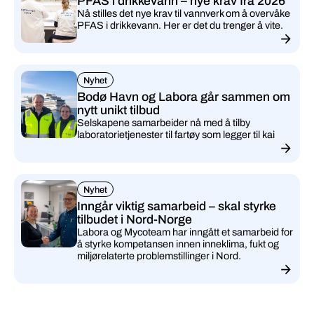
PFAS i drikkevann – nye krav fra 2026
Nå stilles det nye krav til vannverk om å overvåke
PFAS i drikkevann. Her er det du trenger å vite.
Nyhet
Bodø Havn og Labora går sammen om
nytt unikt tilbud
Selskapene samarbeider nå med å tilby
laboratorietjenester til fartøy som legger til kai
Nyhet
Inngår viktig samarbeid – skal styrke
tilbudet i Nord-Norge
Labora og Mycoteam har inngått et samarbeid for
å styrke kompetansen innen inneklima, fukt og
miljørelaterte problemstillinger i Nord.