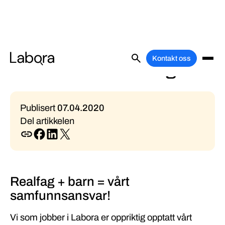
Vi liker å introdusere
Kontakt oss
barna for realfag!
Publisert
07
.
04
.
2020
Del artikkelen
Realfag + barn = vårt
samfunnsansvar!
Vi som jobber i Labora er oppriktig opptatt vårt