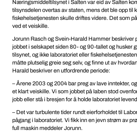
Næringsmiddeltilsynet i Salten var eid av Salten k
tilsynsdelen overtas av staten, mens det ble opp ti
fiskehelsetjenesten skulle driftes videre. Det som på d
ved et veiskille.
Jorunn Rasch og Svein-Harald Hammer beskriver p
jobbet i selskapet siden 80- og 90-tallet og husker go
tilsynet, og ikke laboratoriet eller fiskehelsetjenest
måtte plutselig greie seg selv, og finne ut av hvord
Harald beskriver en utfordrende periode:
– Årene 2003 og 2004 bar preg av lave inntekter, og v
et klart veiskille. Vi som jobbet på laben stod ovenf
jobb eller stå i bresjen for å holde laboratoriet leven
– Det var turbulente tider rundt eierforholdet til Lab
pågang i laboratoriet. Vi fikk inn en jevn strøm av prø
full maskin meddeler Jorunn.