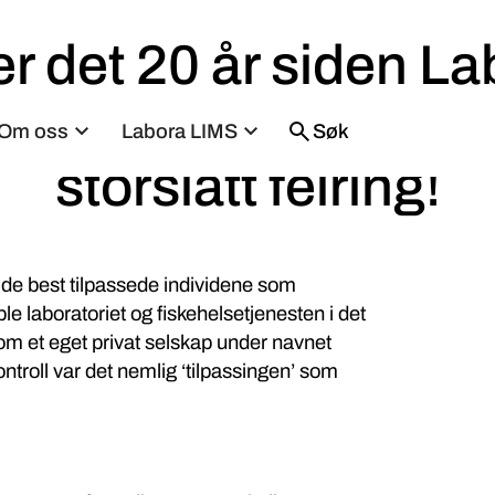
er det 20 år siden La
rtet driften – Det bli
Om oss
Labora LIMS
Søk
storslått feiring!
 de best tilpassede individene som
e laboratoriet og fiskehelsetjenesten i det
om et eget privat selskap under navnet
troll var det nemlig ‘tilpassingen’ som