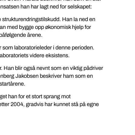
nsatsen han har lagt ned for selskapet:
e strukturendringstilskudd. Han la ned en
 han med bygge opp økonomisk hjelp for
 påfølgende årene.
r som laboratorieleder i denne perioden.
laboratoriets videre eksistens.
. Han blir også nevnt som en viktig pådriver
ppenberg Jakobsen beskriver ham som en
startårene.
get han for et stort sprang mot
 etter 2004, gradvis har kunnet stå på egne