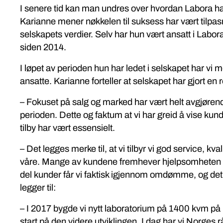
I senere tid kan man undres over hvordan Labora h
Karianne mener nøkkelen til suksess har vært tilpa
selskapets verdier. Selv har hun vært ansatt i Labor
siden 2014.
I løpet av perioden hun har ledet i selskapet har vi me
ansatte. Karianne forteller at selskapet har gjort en 
– Fokuset på salg og marked har vært helt avgjørende 
perioden. Dette og faktum at vi har greid å vise kund
tilby har vært essensielt.
– Det legges merke til, at vi tilbyr vi god service, kv
våre. Mange av kundene fremhever hjelpsomheten til
del kunder får vi faktisk igjennom omdømme, og det e
legger til:
– I 2017 bygde vi nytt laboratorium på 1400 kvm på
start på den videre utviklingen. I dag har vi Norges