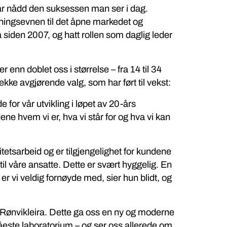
ar nådd den suksessen man ser i dag.
sningsevnen til det åpne markedet og
a siden 2007, og hatt rollen som daglig leder
r enn doblet oss i størrelse – fra 14 til 34
rekke avgjørende valg, som har ført til vekst:
for vår utvikling i løpet av 20-års
ene hvem vi er, hva vi står for og hva vi kan
alitetsarbeid og er tilgjengelighet for kundene
 våre ansatte. Dette er svært hyggelig. En
r vi veldig fornøyde med, sier hun blidt, og
 Rønvikleira. Dette ga oss en ny og moderne
 råeste laboratorium – og ser oss allerede om