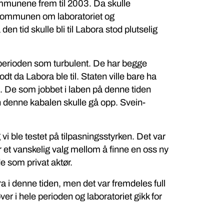
ommunene frem til 2003. Da skulle
l kommunen om laboratoriet og
en tid skulle bli til Labora stod plutselig
erioden som turbulent. De har begge
dt da Labora ble til. Staten ville bare ha
en. De som jobbet i laben på denne tiden
an denne kabalen skulle gå opp. Svein-
i ble testet på tilpasningsstyrken. Det var
or et vanskelig valg mellom å finne en oss ny
de som privat aktør.
ora i denne tiden, men det var fremdeles full
ver i hele perioden og laboratoriet gikk for