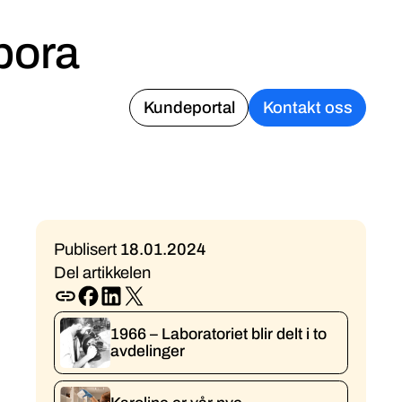
bora
r en
Kundeportal
Kontakt oss
Publisert
18
.
01
.
2024
Del artikkelen
1966 – Laboratoriet blir delt i to
avdelinger