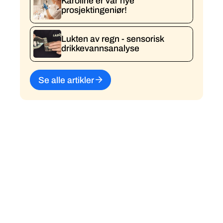
Karoline er vår nye
prosjektingeniør!
Lukten av regn - sensorisk
drikkevannsanalyse
Se alle artikler