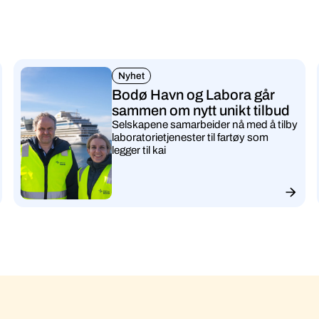
Nyhet
Bodø Havn og Labora går
sammen om nytt unikt tilbud
Selskapene samarbeider nå med å tilby
laboratorietjenester til fartøy som
legger til kai